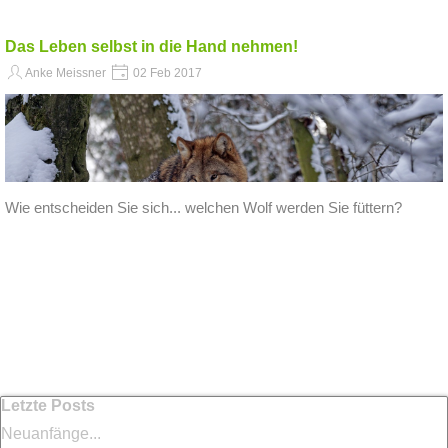
Das Leben selbst in die Hand nehmen!
Anke Meissner
02 Feb 2017
Wie entscheiden Sie sich... welchen Wolf werden Sie füttern?
Block überspringen Letzte Posts
Letzte Posts
Neuanfänge...