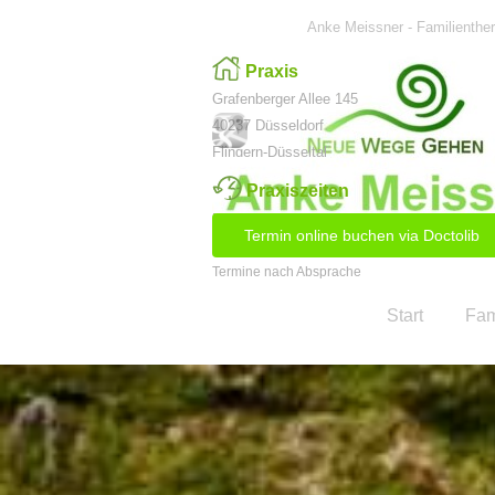
Direkt zum Seiteninhalt
Anke Meissner - Familienther
Praxis
Grafenberger Allee 145
40237 Düsseldorf
Flingern-Düsseltal
Praxiszeiten
Mo - Fr 9.00 - 20.00 Uhr
Termin online buchen via Doctolib
Sa (nur in Ausnahmefällen)
Termine nach Absprache
Start
Fam