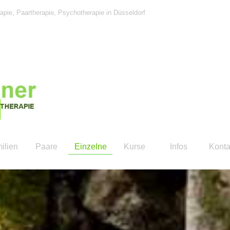
apie, Paartherapie, Psychotherapie in Düsseldorf
Menü überspringen
ilien
Paare
Einzelne
Kurse
Infos
Konta