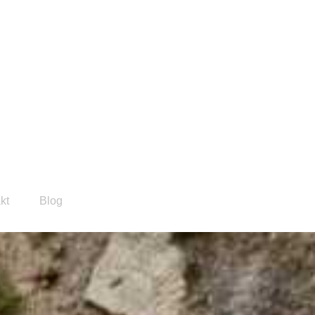
kt
Blog