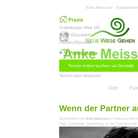
Direkt zum Seiteninhalt
Anke Meissner - Familienther
Praxis
Grafenberger Allee 145
40237 Düsseldorf
Flingern-Düsseltal
Praxiszeiten
Mo - Fr 9.00 - 20.00 Uhr
Termin online buchen via Doctolib
Sa (nur in Ausnahmefällen)
Termine nach Absprache
Start
Fam
Wenn der Partner au
Veröffentlicht von
Anke Meissner
in
Partnerschaft u
Tags:
Zuneigung
,
Zuwendung
,
in
,
der
,
Partnerschaft