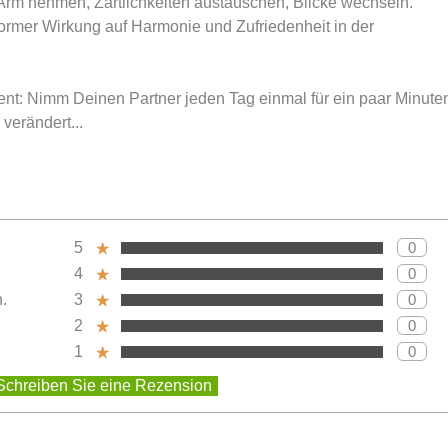
rm nehmen, Zärtlichkeiten austauschen, Blicke wechseln.
normer Wirkung auf Harmonie und Zufriedenheit in der
nt: Nimm Deinen Partner jeden Tag einmal für ein paar Minute
verändert...
5
Anzah
0
Bewertung:
4
Anzah
0
Bewertung:
.
3
Anzah
0
Bewertung:
2
Anzah
0
Bewertung:
1
Anzah
0
Bewertung: