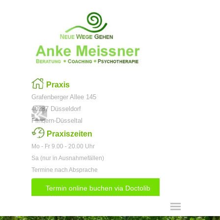
Direkt zum Seiteninhalt
Praxis
Grafenberger Allee 145
40237 Düsseldorf
Flingern-Düsseltal
Praxiszeiten
Mo - Fr 9.00 - 20.00 Uhr
Sa (nur in Ausnahmefällen)
Termine nach Absprache
Termin online buchen via Doctolib
Menü überspringen