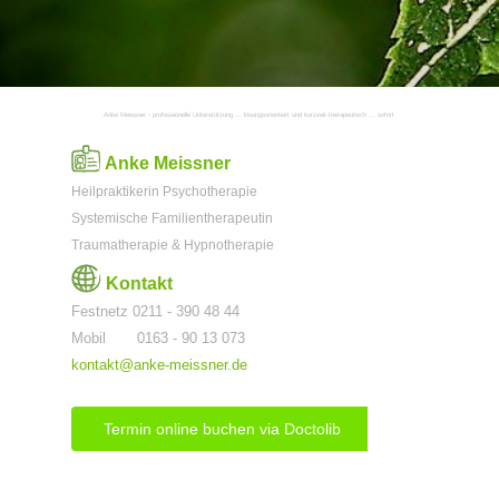
Anke Meissner - professionelle Unterstützung ... lösungsorientiert und kurzzeit-therapeutisch ... sofort
Anke Meissner
Heilpraktikerin Psychotherapie
Systemische Familientherapeutin
Traumatherapie & Hypnotherapie
Kontakt
Festnetz 0211 - 390 48 44
Mobil 0163 - 90 13 073
kontakt@anke-meissner.de
Termin online buchen via Doctolib